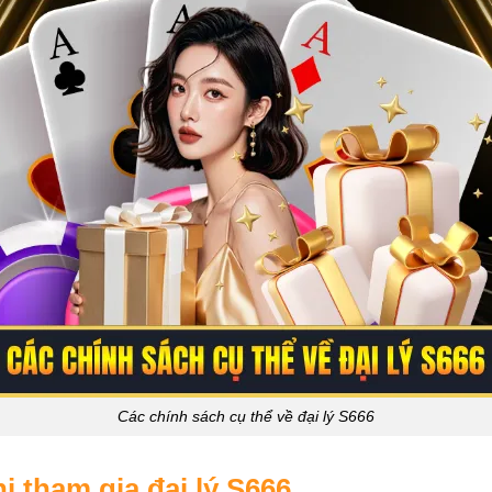
Các chính sách cụ thể về đại lý S666
i tham gia đại lý S666