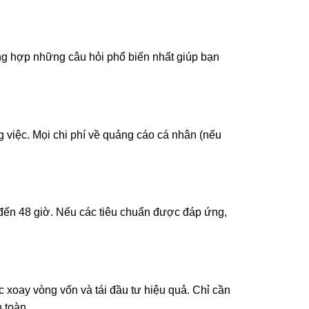
ng hợp những câu hỏi phổ biến nhất giúp bạn
g việc. Mọi chi phí về quảng cáo cá nhân (nếu
 đến 48 giờ. Nếu các tiêu chuẩn được đáp ứng,
c xoay vòng vốn và tái đầu tư hiệu quả. Chỉ cần
 toàn.