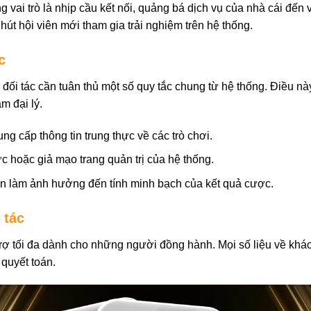
 vai trò là nhịp cầu kết nối, quảng bá dịch vụ của nhà cái đến
 hút hội viên mới tham gia trải nghiệm trên hệ thống.
c
ối tác cần tuân thủ một số quy tắc chung từ hệ thống. Điều nà
m đại lý.
g cấp thông tin trung thực về các trò chơi.
c hoặc giả mạo trang quản trị của hệ thống.
ận làm ảnh hưởng đến tính minh bạch của kết quả cược.
 tác
trợ tối đa dành cho những người đồng hành. Mọi số liệu về kh
quyết toán.