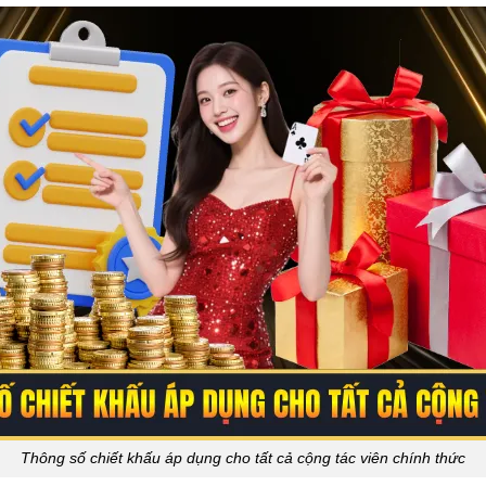
Thông số chiết khấu áp dụng cho tất cả cộng tác viên chính thức