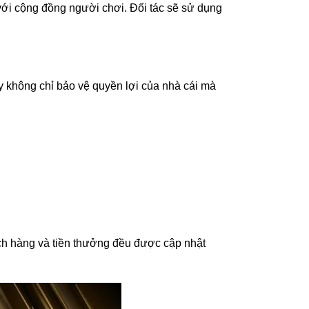
 với cộng đồng người chơi. Đối tác sẽ sử dụng
y không chỉ bảo vệ quyền lợi của nhà cái mà
ách hàng và tiền thưởng đều được cập nhật