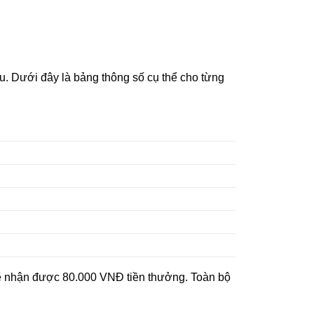
ểu. Dưới đây là bảng thông số cụ thể cho từng
ẽ nhận được 80.000 VNĐ tiền thưởng. Toàn bộ